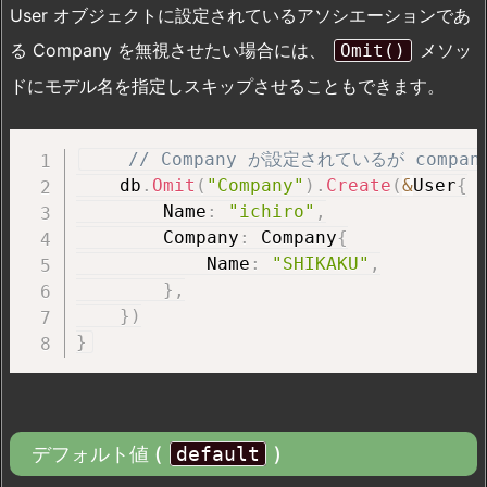
User オブジェクトに設定されているアソシエーションであ
る Company を無視させたい場合には、
メソッ
Omit()
ドにモデル名を指定しスキップさせることもできます。
// Company が設定されているが compan
    db
.
Omit
(
"Company"
)
.
Create
(
&
User
{
        Name
:
"ichiro"
,
        Company
:
 Company
{
            Name
:
"SHIKAKU"
,
}
,
}
)
}
デフォルト値 (
default
)