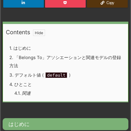
Copy
Contents
1.
はじめに
2.
「Belongs To」アソシエーションと関連モデルの登録
方法
3.
デフォルト値 (
)
default
4.
ひとこと
4.1.
関連
はじめに