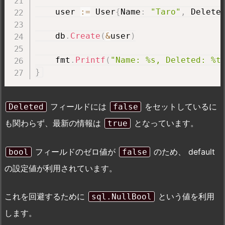
    user 
:=
 User
{
Name
:
"Taro"
,
 Delete
    db
.
Create
(
&
user
)
    fmt
.
Printf
(
"Name: %s, Deleted: %t
}
フィールドには
をセットしているに
Deleted
false
も関わらず、最新の情報は
となっています。
true
フィールドのゼロ値が
のため、 default
bool
false
の設定値が利用されています。
これを回避するために
という値を利用
sql.NullBool
します。