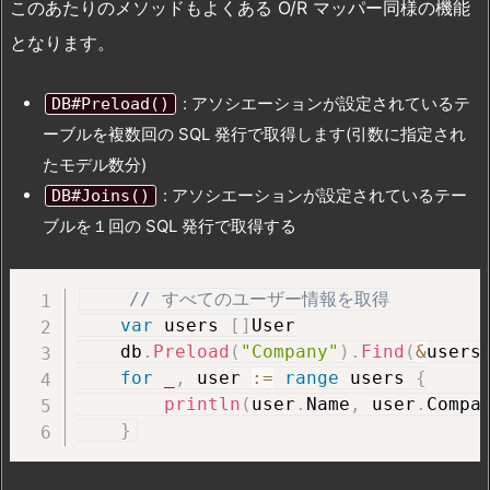
このあたりのメソッドもよくある O/R マッパー同様の機能
となります。
: アソシエーションが設定されているテ
DB#Preload()
ーブルを複数回の SQL 発行で取得します(引数に指定され
たモデル数分)
: アソシエーションが設定されているテー
DB#Joins()
ブルを１回の SQL 発行で取得する
// すべてのユーザー情報を取得
var
 users 
[
]
User

    db
.
Preload
(
"Company"
)
.
Find
(
&
users
for
_
,
 user 
:=
range
 users 
{
println
(
user
.
Name
,
 user
.
Compa
}