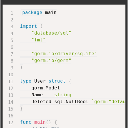
package
 main

import
(
"database/sql"
"fmt"
"gorm.io/driver/sqlite"
"gorm.io/gorm"
)
type
 User 
struct
{
    gorm
.
Model

    Name    
string
    Deleted sql
.
NullBool 
`gorm:"defau
}
func
main
(
)
{