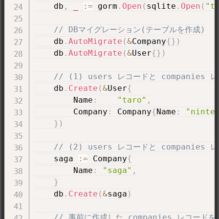
    db
,
_
:=
 gorm
.
Open
(
sqlite
.
Open
(
"t
// DBマイグレーション(テーブルを作成)
    db
.
AutoMigrate
(
&
Company
{
}
)
    db
.
AutoMigrate
(
&
User
{
}
)
// (1) users レコードと companie
    db
.
Create
(
&
User
{
        Name
:
"taro"
,
        Company
:
 Company
{
Name
:
"ninte
}
)
// (2) users レコードと companie
    saga 
:=
 Company
{
        Name
:
"saga"
,
}
    db
.
Create
(
&
saga
)
// 事前に作成した companies レコード