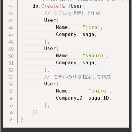
    db
.
Create
(
&
[
]
User
{
// モデルを指定して作成
        User
{
            Name
:
"jiro"
,
            Company
:
 saga
,
}
,
        User
{
            Name
:
"saburo"
,
            Company
:
 saga
,
}
,
// モデルのIDを指定して作成
        User
{
            Name
:
"shiro"
,
            CompanyID
:
 saga
.
ID
,
}
,
}
)
}