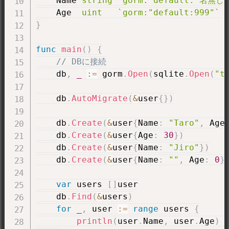
    Name 
string
`gorm:"default:'名無し
    Age  
uint
`gorm:"default:999"`
}
func
main
(
)
{
// DBに接続
    db
,
_
:=
 gorm
.
Open
(
sqlite
.
Open
(
"t
    db
.
AutoMigrate
(
&
user
{
}
)
    db
.
Create
(
&
user
{
Name
:
"Taro"
,
 Age
    db
.
Create
(
&
user
{
Age
:
30
}
)
    db
.
Create
(
&
user
{
Name
:
"Jiro"
}
)
    db
.
Create
(
&
user
{
Name
:
""
,
 Age
:
0
}
var
 users 
[
]
user

    db
.
Find
(
&
users
)
for
_
,
 user 
:=
range
 users 
{
println
(
user
.
Name
,
 user
.
Age
)