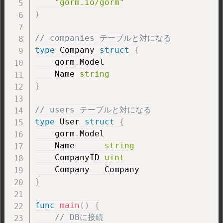
"gorm.io/gorm"
)
// companies テーブルと対になる
type
 Company 
struct
{
    gorm
.
Model

    Name 
string
}
// users テーブルと対になる
type
 User 
struct
{
    gorm
.
Model

    Name      
string
    CompanyID 
uint
}
func
main
(
)
{
// DBに接続