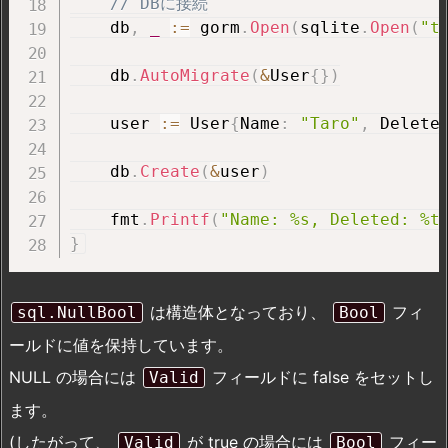
// DBに接続
    db
,
_
:=
 gorm
.
Open
(
sqlite
.
Open
(
"t
    db
.
AutoMigrate
(
&
User
{
}
)
    user 
:=
 User
{
Name
:
"Taro"
,
 Delete
    db
.
Create
(
&
user
)
    fmt
.
Printf
(
"Name: %s, Deleted: %t
}
は構造体となっており、
フィ
sql.NullBool
Bool
ールドに値を保持しています。
NULL の場合には
フィールドに false をセットし
Valid
ます。
(したがって、
が true の場合には
フィー
Valid
Bool