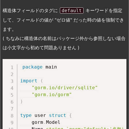
構造体フィールドのタグに
キーワードを指定
default
して、フィールドの値が "ゼロ値" だった時の値を強制でき
ます。
( ちなみに構造体の名前はパッケージ外から参照しない場合
は小文字から初めて問題ありません )
package
 main

import
(
"gorm.io/driver/sqlite"
"gorm.io/gorm"
)
type
 user 
struct
{
    gorm
.
Model
