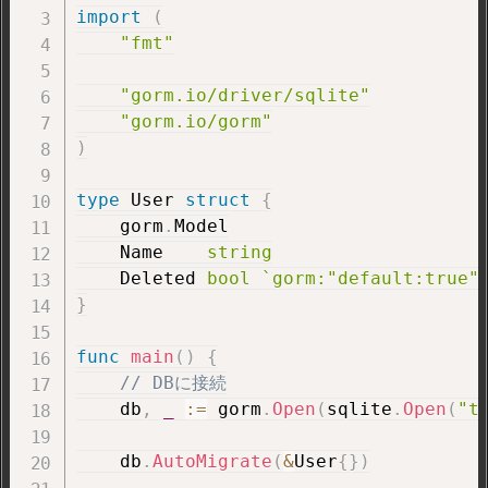
import
(
"fmt"
"gorm.io/driver/sqlite"
"gorm.io/gorm"
)
type
 User 
struct
{
    gorm
.
Model

    Name    
string
    Deleted 
bool
`gorm:"default:true"
}
func
main
(
)
{
// DBに接続
    db
,
_
:=
 gorm
.
Open
(
sqlite
.
Open
(
"t
    db
.
AutoMigrate
(
&
User
{
}
)