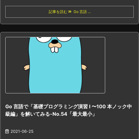
記事を読む
Go 言語 ...
Go 言語で「基礎プログラミング演習 I 〜100 本ノック中
級編」を解いてみる-No.54「最大最小」
2021-06-25