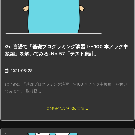
Go 言語で「基礎プログラミング演習 I 〜100 本ノック中
級編」を解いてみる-No.57「テスト集計」
2021-06-28
はじめに 「基礎プログラミング演習 I 〜100 本ノック中級編」を解い
てみます。 取り扱 ...
記事を読む
Go 言語 ...