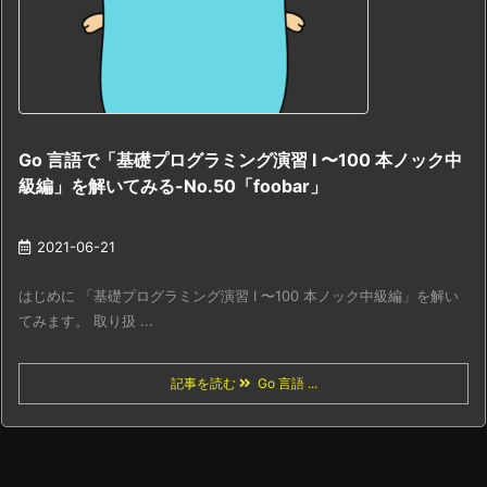
Go 言語で「基礎プログラミング演習 I 〜100 本ノック中
級編」を解いてみる-No.50「foobar」
2021-06-21
はじめに 「基礎プログラミング演習 I 〜100 本ノック中級編」を解い
てみます。 取り扱 ...
記事を読む
Go 言語 ...