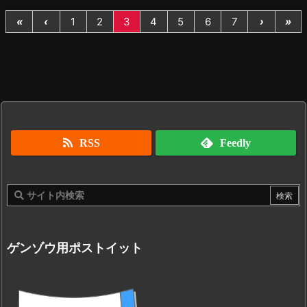
«
‹
1
2
3
4
5
6
7
›
»
RSS
Feedly
ゲンゾウ用ポストイット