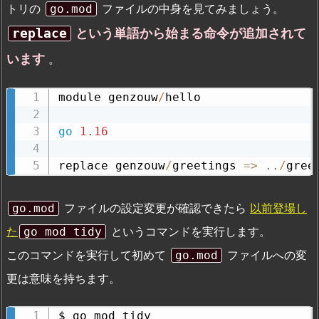
トリの
ファイルの中身を見てみましょう。
go.mod
という単語から始まる命令が追加されて
replace
います
。
module genzouw
/
hello

go
1.16
replace genzouw
/
greetings 
=
>
.
.
/
gree
ファイルの設定変更が確認できたら
以前登場し
go.mod
た
というコマンドを実行します。
go mod tidy
このコマンドを実行して初めて
ファイルへの変
go.mod
更は意味を持ちます。
$ go mod tidy
