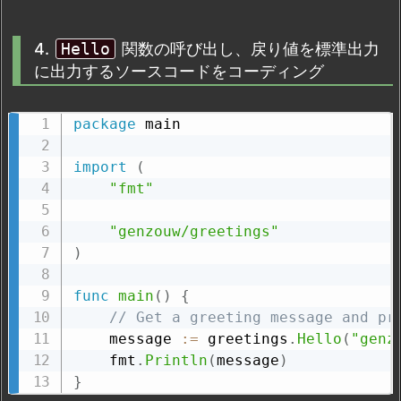
4.
Hello
関数の呼び出し、戻り値を標準出力
に出力するソースコードをコーディング
package
 main

import
(
"fmt"
"genzouw/greetings"
)
func
main
(
)
{
// Get a greeting message and pr
    message 
:=
 greetings
.
Hello
(
"genz
    fmt
.
Println
(
message
)
}