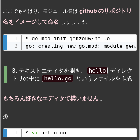
github のリポジトリ
ここでもやはり、モジュール名は
名をイメージして命名
しましょう。
$ go mod init genzouw/hello

go: creating new go.mod: module genz
3. テキストエディタを開き、
hello
ディレク
トリの中に
hello.go
というファイルを作成
もちろん好きなエディタで構いません
。
例
$ 
vi
 hello.go