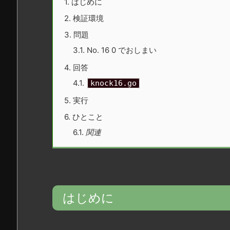
1.
はじめに
2.
検証環境
3.
問題
3.1.
No. 16 0 でおしまい
4.
回答
4.1.
knock16.go
5.
実行
6.
ひとこと
6.1.
関連
はじめに