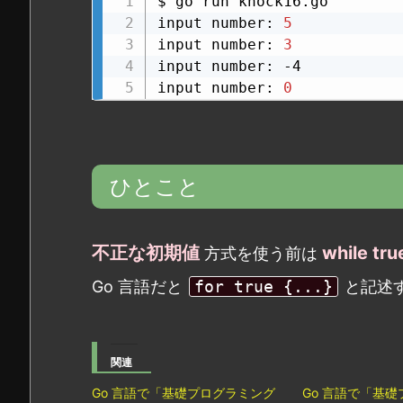
$ go run knock16.go

input number: 
5
input number: 
3
input number: -4

input number: 
0
ひとこと
不正な初期値
while tru
方式を使う前は
Go 言語だと
for true {...}
と記述
関連
Go 言語で「基礎プログラミング
Go 言語で「基