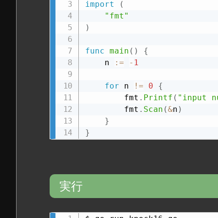
import
(
"fmt"
)
func
main
(
)
{
    n 
:=
-
1
for
 n 
!=
0
{
        fmt
.
Printf
(
"input n
        fmt
.
Scan
(
&
n
)
}
}
実行