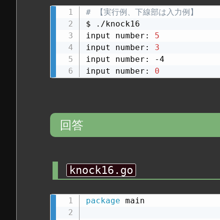
# 【実行例、下線部は入力例】
$ ./knock16

input number: 
5
input number: 
3
input number: -4

input number: 
0
回答
knock16.go
package
 main
