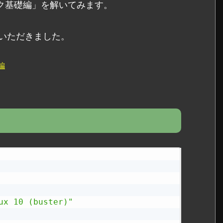
ノック基礎編」を解いてみます。
いただきました。
編
ux 10 (buster)"