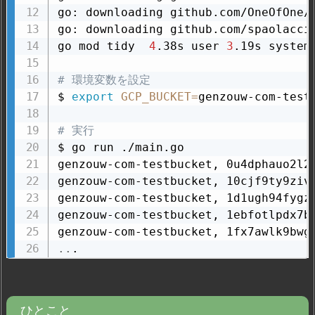
go: downloading github.com/OneOfOne/x
go: downloading github.com/spaolacci/
go mod tidy  
4
.38s user 
3
.19s system
# 環境変数を設定
$ 
export
GCP_BUCKET
=
genzouw-com-testb
# 実行
$ go run ./main.go

genzouw-com-testbucket, 0u4dphauo2l2e
genzouw-com-testbucket, 10cjf9ty9zivz
genzouw-com-testbucket, 1d1ugh94fygzk
genzouw-com-testbucket, 1ebfotlpdx7ba
..
.
ひとこと