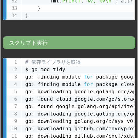
        fmt
.
Printf
(
"%v, %v\n"
,
 attr
.
}
}
スクリプト実行
# 依存ライブラリを取得
$ go mod tidy

go: finding module 
for
 package googl
go: finding module 
for
 package cloud.
go: downloading google.golang.org/api
go: found cloud.google.com/go/storag
go: found google.golang.org/api/iter
go: downloading google.golang.org/gen
go: downloading golang.org/x/sys v0.0
go: downloading github.com/envoyproxy
go: downloading github.com/cncf/xds/g