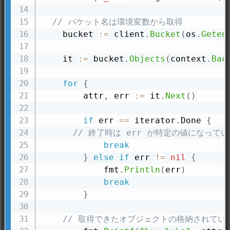
// バケット名は環境変数から取得
    bucket 
:=
 client
.
Bucket
(
os
.
Geten
    it 
:=
 bucket
.
Objects
(
context
.
Bac
for
{
        attr
,
 err 
:=
 it
.
Next
(
)
if
 err 
==
 iterator
.
Done 
{
// 終了時は err が特定の値になってい
break
}
else
if
 err 
!=
nil
{
            fmt
.
Println
(
err
)
break
}
// 取得できたオブジェクトの格納されて